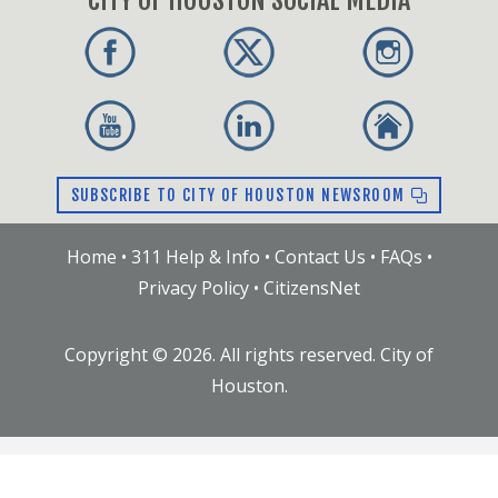
SUBSCRIBE TO CITY OF HOUSTON NEWSROOM
Home
•
311 Help & Info
•
Contact Us
•
FAQs
•
Privacy Policy
•
CitizensNet
Copyright ©
2026
. All rights reserved. City of
Houston.