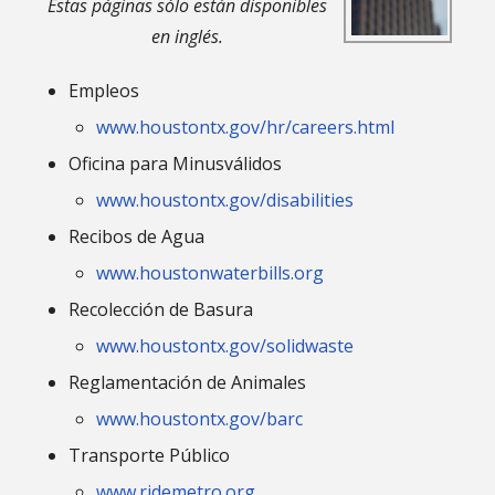
Estas páginas sólo están disponibles
en inglés.
Empleos
www.houstontx.gov/hr/careers.html
Oficina para Minusválidos
www.houstontx.gov/disabilities
Recibos de Agua
www.houstonwaterbills.org
Recolección de Basura
www.houstontx.gov/solidwaste
Reglamentación de Animales
www.houstontx.gov/barc
Transporte Público
www.ridemetro.org