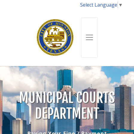
Select Language
▼
MUNICIPAL COURTS
DEPARTMENT
Paying Your Fine / Payment