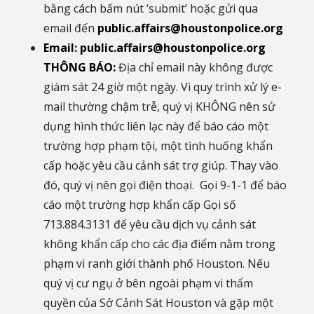
bằng cách bấm nút ‘submit’ hoặc gửi qua
email đến
public.affairs@houstonpolice.org
Email:
public.affairs@houstonpolice.org
THÔNG BÁO:
Địa chỉ email này không được
giám sát 24 giờ một ngày. Vì quy trình xử lý e-
mail thường chậm trễ, quý vị KHÔNG nên sử
dụng hình thức liên lạc này để báo cáo một
trường hợp phạm tội, một tình huống khẩn
cấp hoặc yêu cầu cảnh sát trợ giúp. Thay vào
đó, quý vị nên gọi điện thoại. Gọi 9-1-1 để báo
cáo một trường hợp khẩn cấp Gọi số
713.884.3131 để yêu cầu dịch vụ cảnh sát
không khẩn cấp cho các địa điểm nằm trong
phạm vi ranh giới thành phố Houston. Nếu
quý vị cư ngụ ở bên ngoài phạm vi thẩm
quyền của Sở Cảnh Sát Houston và gặp một