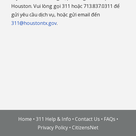
Houston. Vui lòng gọi 311 hoặc 713.837.0311 để
gửi yêu cầu dịch vụ, hoặc gửi email đến
311@houstontx.gov
.
Home
•
311 Help & Info
•
Contact Us
•
FAQs
•
Privacy Policy
•
CitizensNet